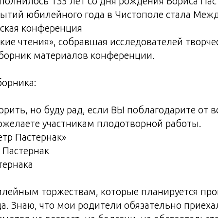
сполнилось 135 лет со дня рождения Бориса Па
бытий юбилейного года в Чистополе стала Меж
еская конференция
ские чтения», собравшая исследователей творче
борник материалов конференции.
борника:
ворить, но буду рад, если ВЫ поблагодарите от 
ожелаете участникам плодотворной работы.
етр Пастернак»
 Пастернак
тернака
илейным торжествам, которые планируется про
да. Знаю, что мои родители обязательно приеха