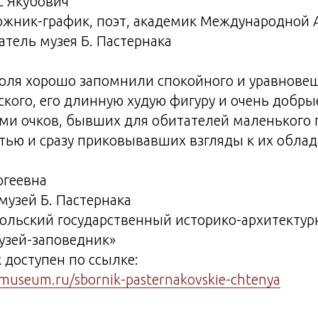
с Якубович
дожник-график, поэт, академик Международной
атель музея Б. Пастернака
оля хорошо запомнили спокойного и уравнове
кого, его длинную худую фигуру и очень добрые
ми очков, бывших для обитателей маленького 
тью и сразу приковывавших взгляды к их обла
ргеевна
узей Б. Пастернака
ольский государственный историко-архитектур
узей-заповедник»
доступен по ссылке:
l-museum.ru/sbornik-pasternakovskie-chtenya