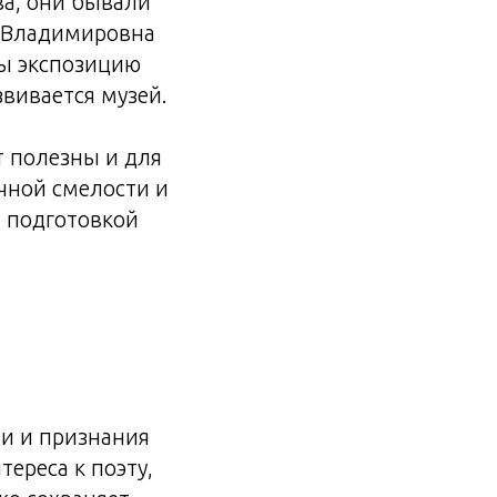
ва, они бывали
а Владимировна
бы экспозицию
звивается музей.
т полезны и для
учной смелости и
я подготовкой
ти и признания
ереса к поэту,