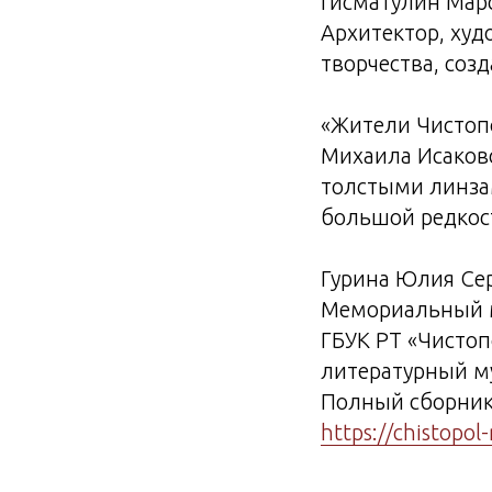
Гисматулин Мар
Архитектор, ху
творчества, созд
«Жители Чистоп
Михаила Исаковс
толстыми линза
большой редкос
Гурина Юлия Се
Мемориальный м
ГБУК РТ «Чистоп
литературный м
Полный сборник 
https://chistopo