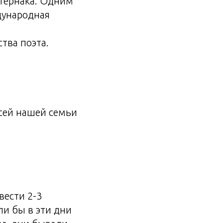
стернака. Одним
дународная
ства поэта.
всей нашей семьи
вести 2-3
ли бы в эти дни