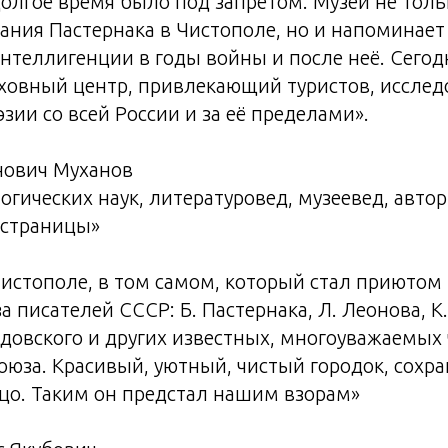
долгое время было под запретом. Музей не толь
ния Пастернака в Чистополе, но и напоминает
интеллигенции в годы войны и после неё. Сего
ховный центр, привлекающий туристов, исслед
зии со всей России и за её пределами».
нович Муханов
гических наук, литературовед, музеевед, автор
 страницы»
истополе, в том самом, который стал приютом
 писателей СССР: Б. Пастернака, Л. Леонова, К.
рдовского и других известных, многоуважаемых
оюза. Красивый, уютный, чистый городок, сохр
цо. Таким он предстал нашим взорам»