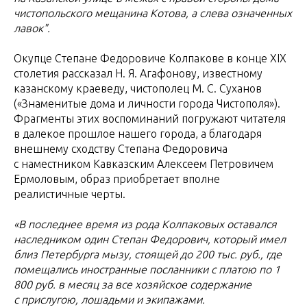
чистопольского мещанина Котова, а слева означенных
лавок".
Окупце Степане Федоровиче Колпакове в конце XIX
столетия рассказал Н. Я. Агафонову, известному
казанскому краеведу, чистополец М. С. Суханов
(«Знаменитые дома и личности города Чистополя»).
Фрагменты этих воспоминаний погружают читателя
в далекое прошлое нашего города, а благодаря
внешнему сходству Степана Федоровича
с наместником Кавказским Алексеем Петровичем
Ермоловым, образ приобретает вполне
реалистичные черты.
«В последнее время из рода Колпаковых оставался
наследником один Степан Федорович, который имел
близ Петербурга мызу, стоящей до 200 тыс. руб., где
помещались иностранные посланники с платою по 1
800 руб. в месяц за все хозяйское содержание
с прислугою, лошадьми и экипажами.