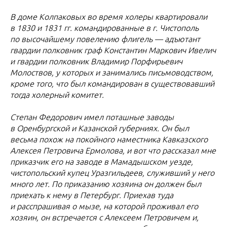
В доме Колпаковых во время холеры квартировали
в 1830 и 1831 гг. командированные в г. Чистополь
по высочайшему повелению флигель — адъютант
гвардии полковник граф Константин Маркович Ивелич
и гвардии полковник Владимир Порфирьевич
Молоствов, у которых и занимались письмоводством,
кроме того, что был командирован в существовавший
тогда холерный комитет.
Степан Федорович имел поташные заводы
в Оренбургской и Казанской губерниях. Он был
весьма похож на покойного наместника Кавказского
Алексея Петровича Ермолова, и вот что рассказал мне
приказчик его на заводе в Мамадышском уезде,
чистопольский купец Уразгильдеев, служивший у него
много лет. По приказанию хозяина он должен был
приехать к нему в Петербург. Приехав туда
и расспрашивая о мызе, на которой проживал его
хозяин, он встречается с Алексеем Петровичем и,