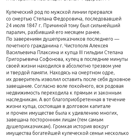
Купеческий род по мужской линии прервался
со смертью Степана Федоровича, последовавшей
24 июля 1847 г. Причиной тому был сильнейший
паралич, разбивший его месяцем ранее.
По заверениям душеприказчиков последнего —
почетного гражданина г. Чистополя Алексея
Васильевича Плаксина и купца III гильдии Степана
Григорьевича Софонова, купец в последние минуты
своей жизни находился в абсолютно трезвом уме
и твердой памяти. Находясь на смертном одре,
их доверитель изволил оставить после себя духовное
завещание. Согласно воле покойного, вся родовая
недвижимость переходила к прямым и законным
наследникам. А вот благоприобретенная в течение
жизни купца, состоящая в долговом капитале
и прочем имуществе была к удивлению многих,
завещана посторонним лицам (тем самым
душеприказчикам). Громкая история вокруг
имущества богатейшей купеческой семьи несколько