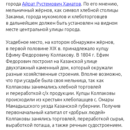
города
Айрат Рустемович Хаматов
. По его мнению,
мельничный жёрнов, как символ хлебной столицы
Закамья, города мукомолов и хлеботорговцев
в дальнейшем должен быть установлен на видном
месте центральной улицы города.
Усадебное место, на котором обнаружен жёрнов,
в первой половине XIX в. принадлежало купцу
Ефиму Федоровичу Колпакову. В 1804 г. Ефим
Федорович построил на Казанской улице
двухэтажный каменный дом, который окружали
разные хозяйственные строения. Вполне возможно,
что при усадьбе была своя мельница, так как
Колпаковы занимались хлебной торговлей
и переработкой с/х продукции. Купцы Колпаковы
происходили из крестьян хлебопашцев с. Омары
Мамадышского уезда Казанской губернии. Получив
первоначальный капитал от «добрых людей»
Колпаковы занялись торговлей, переработкой сырья,
выработкой поташа, а также речным судостроением.