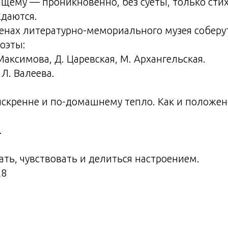
ящему — проникновенно, без суеты, только стих
ждаются.
стенах литературно-мемориального музея соберу
оэты:
Максимова, Д. Царевская, М. Архангельская.
Л. Валеева.
искренне и по-домашнему тепло. Как и положе
.
ть, чувствовать и делиться настроением.
28