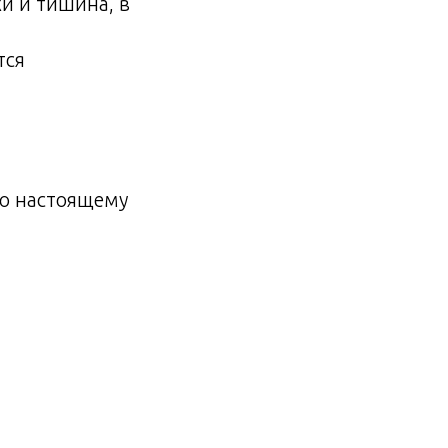
и и тишина, в
тся
но настоящему