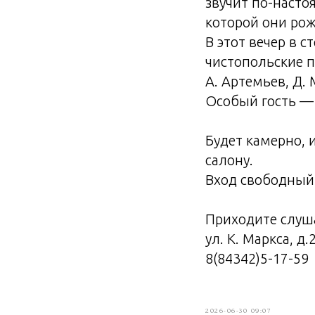
звучит по-насто
которой они ро
В этот вечер в 
чистопольские п
А. Артемьев, Д. 
Особый гость — 
Будет камерно, 
салону.
Вход свободный
Приходите слуша
ул. К. Маркса, д.
8(84342)5-17-59
2026-06-30 09:07