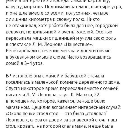
учете в интернате Литфонда. Сажали картошку,
капусту, морковь. Поднимали затемно, в четыре утра,
и она шла вместе со всеми, полусонная, четыре
с лишним километра к своему полю. Никто
не отлынивал, хотя работа была для нее, городской
девочки, непривычной и очень тяжелой. Осенью
пересыпала мешки с пшеницей и учила свою роль
в спектакле Л. М. Леонова «Нашествие».
Репетировали в течение месяца и днем и ночью
в буквальном смысле слова. Часто возвращались
домой в 3−4 утра.
В Чистополе она с мамой и бабушкой сначала
поселилась в маленькой комнате деревянного дома.
Спустя некоторое время переехали вместе с семьей
писателя Л. М. Леонова на ул. К. Маркса, 22
в помещение, которое, кажется, раньше было
магазином. Цецилия вспоминает интересный случай:
«Около печки стоял стол — это была „столовая“
Леоновых, слева от двери за занавеской стоял наш
стол, кровать, на которой спала мама, и еще была