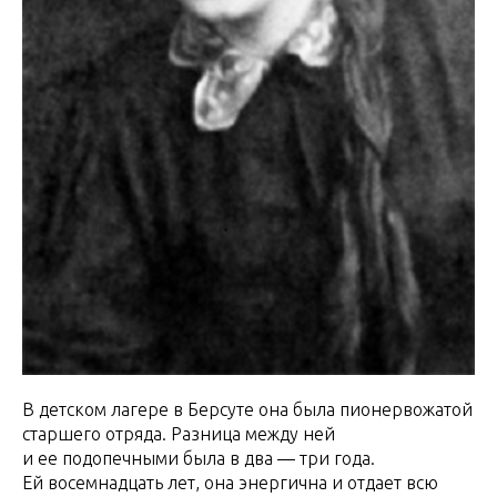
В детском лагере в Берсуте она была пионервожатой
старшего отряда. Разница между ней
и ее подопечными была в два — три года.
Ей восемнадцать лет, она энергична и отдает всю