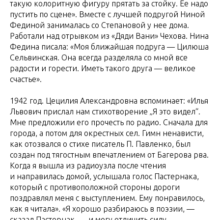
такую колоритную фигуру прятать за стойку. Ее надо
пустить по сцене». Вместе с лучшей подругой Ниной
Фединой занималась со Степановой у нее дома.
Работали над отрывком из «Дяди Вани» Чехова. Нина
Федина писала: «Моя ближайшая подруга — Цилюша
Сельвинская. Она всегда разделяла со мной все
радости и горести. Иметь такого друга — великое
счастье».
1942 год. Цецилия Александровна вспоминает: «Илья
Львович прислал нам стихотворение „Я это видел“.
Мне предложили его прочесть по радио. Сначала для
города, а потом для окрестных сел. Гимн ненависти,
как отозвался о стихе писатель П. Павленко, был
создан под тягостным впечатлением от Багерова рва.
Когда я вышла из радиоузла после чтения
и направилась домой, услышала голос Пастернака,
который с противоположной стороны дороги
поздравлял меня с выступлением. Ему понравилось,
как я читала». «Я хорошо разбираюсь в поэзии, —
сказал Пастернак, — и могу отличить силу