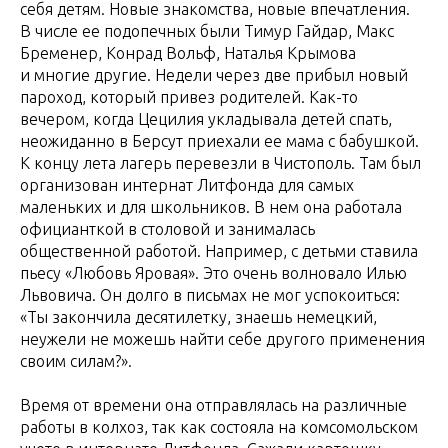
себя детям. Новые знакомства, новые впечатления.
В числе ее подопечных были Тимур Гайдар, Макс
Бременер, Конрад Вольф, Наталья Крымова
и многие другие. Недели через две прибыл новый
пароход, который привез родителей. Как-то
вечером, когда Цецилия укладывала детей спать,
неожиданно в Берсут приехали ее мама с бабушкой.
К концу лета лагерь перевезли в Чистополь. Там был
организован интернат Литфонда для самых
маленьких и для школьников. В нем она работала
официанткой в столовой и занималась
общественной работой. Например, с детьми ставила
пьесу «Любовь Яровая». Это очень волновало Илью
Львовича. Он долго в письмах не мог успокоиться:
«Ты закончила десятилетку, знаешь немецкий,
неужели не можешь найти себе другого применения
своим силам?».
Время от времени она отправлялась на различные
работы в колхоз, так как состояла на комсомольском