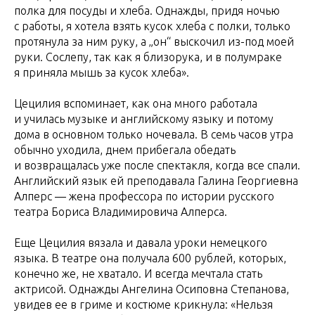
полка для посуды и хлеба. Однажды, придя ночью
с работы, я хотела взять кусок хлеба с полки, только
протянула за ним руку, а „он“ выскочил из-под моей
руки. Сослепу, так как я близорука, и в полумраке
я приняла мышь за кусок хлеба».
Цецилия вспоминает, как она много работала
и училась музыке и английскому языку и потому
дома в основном только ночевала. В семь часов утра
обычно уходила, днем прибегала обедать
и возвращалась уже после спектакля, когда все спали.
Английский язык ей преподавала Галина Георгиевна
Алперс — жена профессора по истории русского
театра Бориса Владимировича Алперса.
Еще Цецилия вязала и давала уроки немецкого
языка. В театре она получала 600 рублей, которых,
конечно же, не хватало. И всегда мечтала стать
актрисой. Однажды Ангелина Осиповна Степанова,
увидев ее в гриме и костюме крикнула: «Нельзя