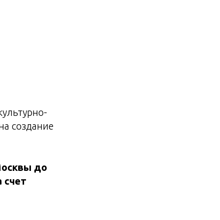
культурно-
на создание
Москвы до
 счет