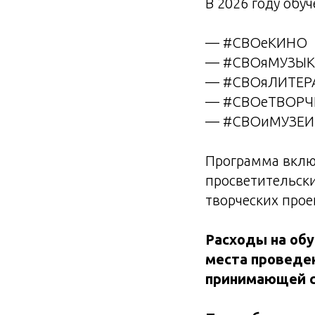
В 2026 году обу
— #СВОеКИНО
— #СВОяМУЗЫ
— #СВОяЛИТЕР
— #СВОеТВОРЧ
— #СВОиМУЗЕИ
Программа включ
просветительск
творческих прое
Расходы на обу
места проведе
принимающей с