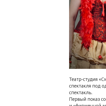
Театр-студия «
спектакля под 
спектакль.
Первый показ со
и «фирменной м