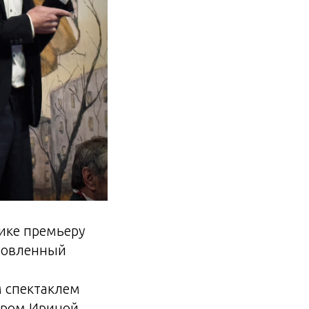
ике премьеру
бновленный
м спектаклем
ером Ириной