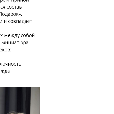
ся состав
Подарок».
и и совпадает
ых между собой
я миниатюра,
еков:
лочность,
ежда