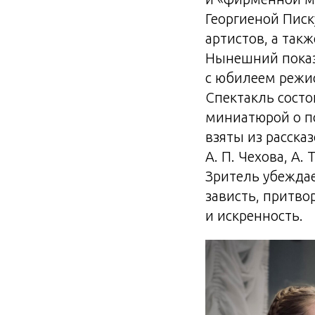
Георгиеной Писк
артистов, а так
Нынешний показ 
с юбилеем режис
Спектакль состо
миниатюрой о п
взяты из расска
А. П. Чехова, А.
Зритель убеждае
зависть, притво
и искренность.