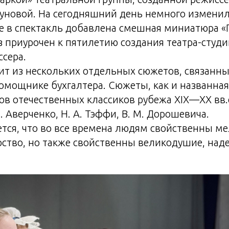
уновой. На сегодняшний день немного изменил
же в спектакль добавлена смешная миниатюра «
приурочен к пятилетию создания театра-студи
сера.
ит из нескольких отдельных сюжетов, связанн
омощнике бухгалтера. Сюжеты, как и названна
зов отечественных классиков рубежа XIX—XX вв.
 Т. Аверченко, Н. А. Тэффи, В. М. Дорошевича.
тся, что во все времена людям свойственны ме
рство, но также свойственны великодушие, над