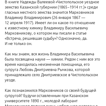
В книге Надежды Валеевой «Чистопольское уездное
земство Казанской губернии (1865−1914 гг.)» среди
гласных местного земства значится Марковников
Владимир Владимирович (26 января 1867 —
12 апреля 1917). Имеет ли он какое-то отношение
к известному химику Владимиру Васильевичу
Марковникову, о котором мы писали в статье
«Встреча, решившая судьбу»? Однозначно, да.
И не только он.
Как мы знаем, вся жизнь Владимира Васильевича
была посвящена науке — химии. Рядом с ним все это
время находилась неизменная помощница, его
супруга Любовь Дмитриевна Рычкова, которой
принадлежало село Дмитриевское в Чистопольском
уезде.
Как познакомился Марковников со своей будущей
супругой? Будучи оставленным при Казанском
университете 1890 г., молодой лаборант
Марковников получал очень небольшое жалованье.