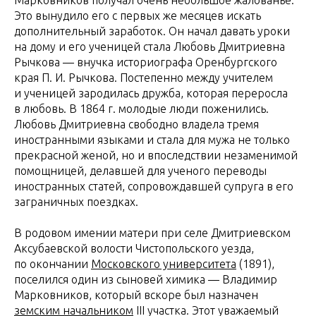
Это вынудило его с первых же месяцев искать
дополнительный заработок. Он начал давать уроки
на дому и его ученицей стала Любовь Дмитриевна
Рычкова — внучка историографа Оренбургского
края П. И. Рычкова. Постепенно между учителем
и ученицей зародилась дружба, которая переросла
в любовь. В 1864 г. молодые люди поженились.
Любовь Дмитриевна свободно владела тремя
иностранными языками и стала для мужа не только
прекрасной женой, но и впоследствии незаменимой
помощницей, делавшей для ученого переводы
иностранных статей, сопровождавшей супруга в его
заграничных поездках.
В родовом имении матери при селе Дмитриевском
Аксубаевской волости Чистопольского уезда,
по окончании
Московского университета
(1891),
поселился один из сыновей химика — Владимир
Марковников, который вскоре был назначен
земским начальником
III участка. Этот уважаемый