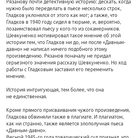
Рязанову почти детективную историю: дескать, когда
нужно было переделать в пьесе несколько строк,
Гладков уклонялся от этого как мог; а также, что
Гладков в 1940 году сидел в тюрьме, и, вероятно,
позаимствовал пьесу у кого-то из сокамерников.
Шевкуненко мотивировал такое мнение об этой
истории тем, что Гладков ни до, ни после «Давным-
давно» не написал ничего подобного этому
произведению. Рязанов поначалу не придал
серьезного значения рассказу Шевкуненко. Но ход
работы с Гладковым заставил его переменить
мнение.
История интригующая, тем более, что она
не единственная.
Кроме прямого присваивания чужого произведения,
Гладкова обвиняли также в плагиате. И плагиатом,
как ни странно, также является злополучная пьеса
«Давным-давно».
Весной 1945-го года товарищеский суд признал, что