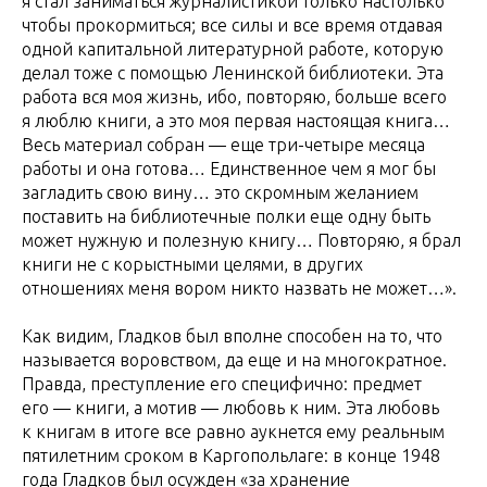
я стал заниматься журналистикой только настолько
чтобы прокормиться; все силы и все время отдавая
одной капитальной литературной работе, которую
делал тоже с помощью Ленинской библиотеки. Эта
работа вся моя жизнь, ибо, повторяю, больше всего
я люблю книги, а это моя первая настоящая книга…
Весь материал собран — еще три-четыре месяца
работы и она готова… Единственное чем я мог бы
загладить свою вину… это скромным желанием
поставить на библиотечные полки еще одну быть
может нужную и полезную книгу… Повторяю, я брал
книги не с корыстными целями, в других
отношениях меня вором никто назвать не может…».
Как видим, Гладков был вполне способен на то, что
называется воровством, да еще и на многократное.
Правда, преступление его специфично: предмет
его — книги, а мотив — любовь к ним. Эта любовь
к книгам в итоге все равно аукнется ему реальным
пятилетним сроком в Каргопольлаге: в конце 1948
года Гладков был осужден «за хранение