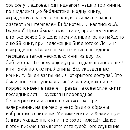
обыске у Гладкова, под пиджаком, нашли три книги,
принадлежащие библиотеке, и одну книгу,
украденную ранее, лежавшую в кармане пальто
с затертым штемпелем Библиотеки и надписью „А.
Гладков“. При обыске в квартире, произведенным
в тот же вечер 6 отделением милиции, было найдено
еще 58 книг, принадлежащих Библиотеке Ленина
и украденных Гладковым в течение последних
месяцев, а также несколько книг из других
библиотек. На следующее утро Гладков принес еще 7
книг Библиотеке им. Ленина. Все украденные
им книги были взяты им из „открытого доступа“. Это
были вовсе не „уникальные“ издания, как пишет
корреспондент в газете „Правда“, а советские книги
последних лет — русская и переводная
беллетристики и книги по искусству. При
задержании, например, у него были отобраны
избранные сочинения Мериме и книги Хеммингуея
(списка украденных книг не сохранилось)». Далее
в этом письме называется дата судебного слушания