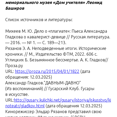
мемориального музея «Дом учителя» Леонид
Баширов
Список источников и литературы:
Михеев М. Ю. Дело о «плагиате»: Пьеса Александра
Гладкова о кавалерист-девице // Русская литература.
— 2016. — № 1. — С. 189—213.
Рязанов Э. А. Неподведенные итоги. Исторические
хроники. // М., Издательство ФТМ, 2022. 606 с.
Углицких Б. Безымянное бессмертье. А. К. Гладков//
Проза.ру
URL:
https://proza.ru/2015/04/01/1822
(дата
обращения: 12.03.2025)
Александр Гладков."ДАВНЫМ-ДАВНО"
(Из воспоминаний) // Гусарский Клуб. Гусары
в искусстве.
URL:
http://gusary.kulichki.net/gusary/istoriya/iskusstvo/ki
noteatr/gladkov.html
(дата обращения 12.03.2025)
Кинорежиссер Эльдар Рязанов представил свою