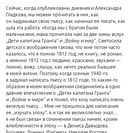
Сейчас, когда опубликованы дневники Александра
Гладкова, мы можем прочитать в них, как
он задумывал свою пьесу, как начинал ее писать, как
шла эта работа. «Когда мы с братом были
маленькими, мама прочитала нам за две зимы вслух
„Дети капитана Гранта“ и „Войну и мир“. Светосила
детского воображения такова, что мне потом часто
казалось, что я помню 1812 год; не книгу, не роман,
а именно 1812 год с людьми, красками, звуками —
помню, вижу, слышу, как нечто реально бывшее
в моей жизни. Поэтому когда осенью 1940-го
я задумал написать пьесу о 1812 годе, то каким-то
образом в моем воображении соединились в одно
давние впечатления о „Детях капитана Гранта“
и „Войне и мире“ и я понял, что хочу написать очень
веселую пьесу… Мне не пришлось для написания
ее „изучать эпоху“: я и так ее великолепно знал…
я не был связан в сочинении пьесы ничем, кроме
влюбленности в эпоху — в Дениса Давыдова,
Бурцева, Лунина, Фигнера, Николая Ростова…