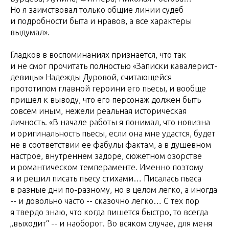
Но я заимствовал только общие линии судеб
и подробности быта и нравов, а все характеры
выдумал».
Гладков в воспоминаниях признается, что так
и не смог прочитать полностью «Записки кавалерист-
девицы» Надежды Дуровой, считающейся
прототипом главной героини его пьесы, и вообще
пришел к выводу, что его персонаж должен быть
совсем иным, нежели реальная историческая
личность. «В начале работы я понимал, что новизна
и оригинальность пьесы, если она мне удастся, будет
не в соответствии ее фабулы фактам, а в душевном
настрое, внутреннем задоре, сюжетном озорстве
и романтическом темпераменте. Именно поэтому
я и решил писать пьесу стихами… Писалась пьеса
в разные дни по-разному, но в целом легко, а иногда
-- и довольно часто -- сказочно легко… С тех пор
я твердо знаю, что когда пишется быстро, то всегда
„выходит“ -- и наоборот. Во всяком случае, для меня