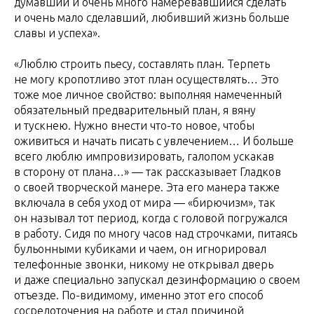
думавший и очень много намеревавшийся сделать
и очень мало сделавший, любивший жизнь больше
славы и успеха».
«Люблю строить пьесу, составлять план. Терпеть
не могу кропотливо этот план осуществлять… Это
тоже мое личное свойство: выполняя намеченный
обязательный предварительный план, я вяну
и тускнею. Нужно внести что-то новое, чтобы
оживиться и начать писать с увлечением… И больше
всего люблю импровизировать, галопом ускакав
в сторону от плана…» — так рассказывает Гладков
о своей творческой манере. Эта его манера также
включала в себя уход от мира — «бирючизм», так
он называл тот период, когда с головой погружался
в работу. Сидя по многу часов над строчками, питаясь
бульонными кубиками и чаем, он игнорировал
телефонные звонки, никому не открывал дверь
и даже специально запускал дезинформацию о своем
отъезде. По-видимому, именно этот его способ
сосредоточения на работе и стал причиной