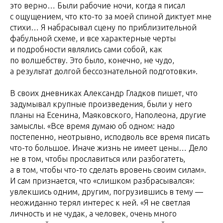
это верно… Были рабочие ночи, когда я писал
с ощущением, что кто-то за моей спиной диктует мне
стихи… Я набрасывал сцену по приблизительной
фабульной схеме, и все характерные черты
и подробности являлись сами собой, как
по волшебству. Это было, конечно, не чудо,
а результат долгой бессознательной подготовки».
В своих дневниках Александр Гладков пишет, что
задумывал крупные произведения, были у него
планы на Есенина, Маяковского, Наполеона, другие
замыслы. «Все время думаю об одном: надо
постепенно, неотрывно, исподволь все время писать
что-то большое. Иначе жизнь не имеет цены… Дело
не в том, чтобы прославиться или разбогатеть,
а в том, чтобы что-то сделать вровень своим силам».
И сам признается, что «слишком разбрасывался»:
увлекшись одним, другим, погрузившись в тему —
неожиданно терял интерес к ней. «Я не светлая
личность и не чудак, а человек, очень много