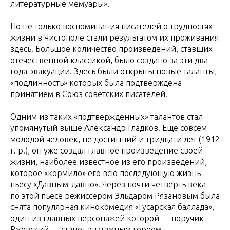
литературные мемуары».
Но не только воспоминания писателей о трудностях
жизни в Чистополе стали результатом их проживания
здесь. Большое количество произведений, ставших
отечественной классикой, было создано за эти два
года эвакуации. Здесь были открыты новые таланты,
«подлинность» которых была подтверждена
принятием в Союз советских писателей.
Одним из таких «подтвержденных» талантов стал
упомянутый выше Александр Гладков. Еще совсем
молодой человек, не достигший и тридцати лет (1912
г. р.), он уже создал главное произведение своей
жизни, наиболее известное из его произведений,
которое «кормило» его всю последующую жизнь —
пьесу «Давным-давно». Через почти четверть века
по этой пьесе режиссером Эльдаром Рязановым была
снята популярная кинокомедия «Гусарская баллада»,
один из главных персонажей которой — поручик
Ржевский — станет эпатажным героем