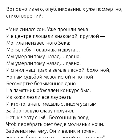
Вот одно из его, опубликованных уже посмертно,
стихотворений:
«Мне снился сон. Уже прошли века
И в центре площади знакомой, круглой —
Могила неизвестного Зека:
Меня, тебя, товарища и друга…
Мы умерли тому назад… давно.
Мы умерли тому назад… давно.
И сгнил наш прах в земле лесной, болотной,
Но нам судьбой мозолистой и потной
Бессмертье безымянное дано.
На памятник объявлен конкурс был.
Из кожи лезли все лауреаты,
И кто-то, знать, медаль с лицом усатым
За бронзовую славу получил.
Нет, к черту сны!.. Бессонницу зову,
Чтоб перебрать счет бед в молчаньи ночи.
Забвенья нет ему. Он и велик и точен.
Не надо бронзы нам — посейте там траву".