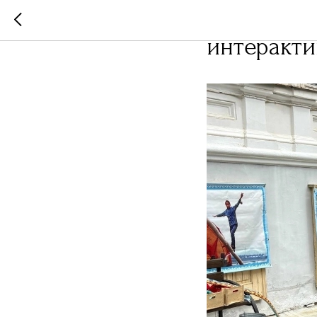
В Музее и
интеракти