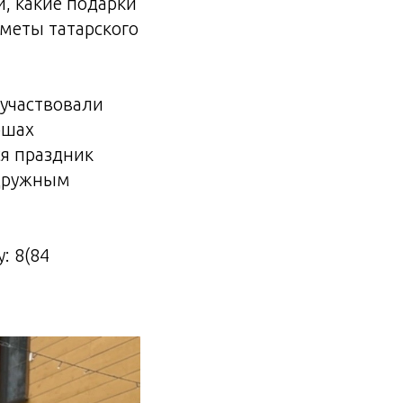
и, какие подарки
меты татарского
 участвовали
ошах
ся праздник
 дружным
: 8(84