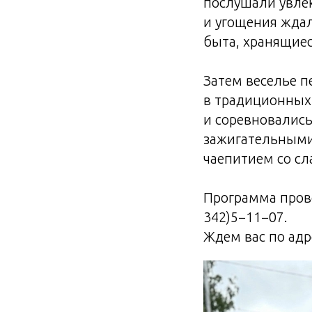
послушали увлек
и угощения ждал
быта, хранящиес
Затем веселье п
в традиционных 
и соревновались
зажигательными
чаепитием со сл
Программа прово
342)5−11−07.
Ждем вас по адрес