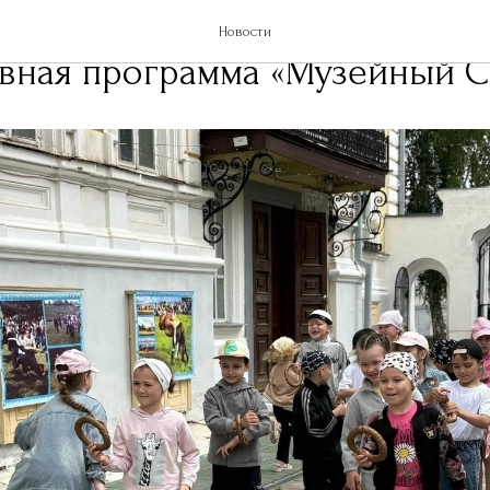
стории города стартовала
Новости
вная программа «Музейный С