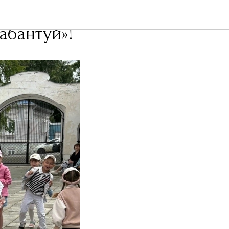
абантуй»!