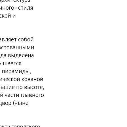
чного» стиля
ской и
авляет собой
рустованными
сада выделена
вышается
й пирамиды,
ической кованой
ньшие по высоте,
й части главного
двор (ныне
екту городского