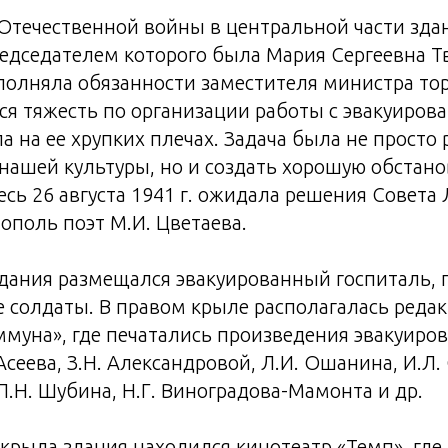
Отечественной войны в центральной части зда
едседателем которого была Мария Сергеевна Тв
сполняла обязанности заместителя министра то
ся тяжесть по организации работы с эвакуиро
 на ее хрупких плечах. Задача была не просто
нашей культуры, но и создать хорошую обстано
десь 26 августа 1941 г. ожидала решения Совета
тополь поэт М.И. Цветаева.
дания размещался эвакуированный госпиталь, 
 солдаты. В правом крыле располагалась редак
муна», где печатались произведения эвакуиро
Асеева, З.Н. Александровой, Л.И. Ошанина, И.Л.
 П.Н. Шубина, Н.Г. Виноградова-Мамонта и др.
 крыла здания находился кинотеатр «Темп», где 