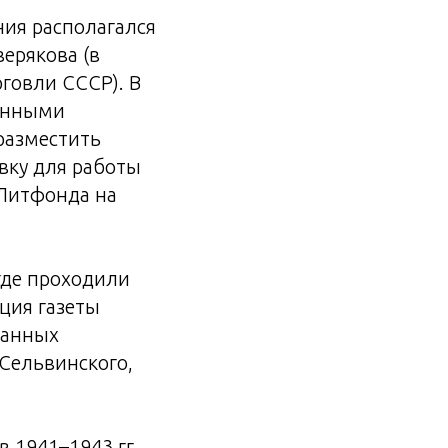
ния располагался
ерякова (в
рговли СССР). В
ванными
 разместить
вку для работы
 Литфонда на
где проходили
ция газеты
ванных
 Сельвинского,
в 1941–1943 гг.