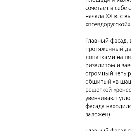
сочетает в себе
начала XX в. с 
«псевдорусской»
Главный фасад,
протяженный дв
лопатками на пя
ризалитом и за
огромный четыр
обшитый «в шаш
решеткой «ренес
увенчивают угло
фасада находил
заложен).
Главный фасад г