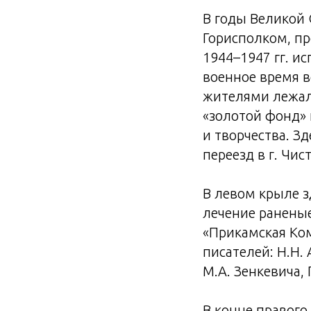
В годы Великой 
Горисполком, пр
1944–1947 гг. и
военное время в
жителями лежала
«золотой фонд» 
и творчества. З
переезд в г. Чис
В левом крыле з
лечение раненые
«Прикамская Ком
писателей: Н.Н. 
М.А. Зенкевича,
В конце правого