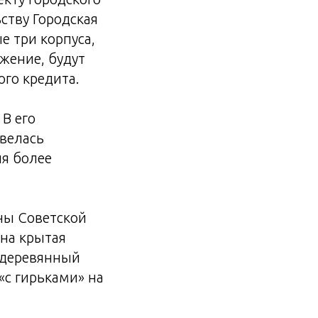
ьству Городская
е три корпуса,
жение, будут
ого кредита.
В его
 велась
ия более
ны Советской
ена крытая
 деревянный
«с гирьками» на