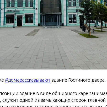
ике
#домарассказывают
здание Гостиного двора.
позиции здание в виде обширного каре занима
а, служит одной из замыкающих сторон главной
ется ее основным композиционным акцентом. 