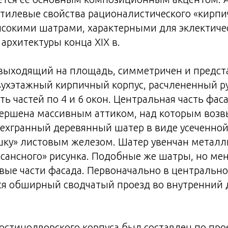
 стилевые свойства рационалистического «кирпи
высокими шатрами, характерными для эклектиче
 архитектуры конца XIX в.
 выходящий на площадь, симметричен и предст
ухэтажный кирпичный корпус, расчлененный 
ть частей по 4 и 6 окон. Центральная часть фа
вершена массивным аттиком, над которым воз
ехгранный деревянный шатер в виде усеченно
ку» листовым железом. Шатер увенчан металл
сансного» рисунка. Подобные же шатры, но ме
вые части фасада. Первоначально в центрально
ся обширный сводчатый проезд во внутренний 
остинодворского корпуса был составлен по про