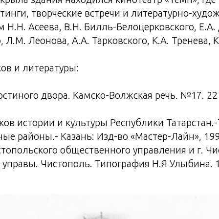
инги, творческие встречи и литературно-худо
м Н.Н. Асеева, В.Н. Билль-Белоцерковского, Е.А
, Л.М. Леонова, А.А. Тарковского, К.А. Тренева, 
ов и литературы:
остиного двора. Камско-Волжская речь. №17. 22 
ков истории и культуры Республики Татарстан.-Т
е районы.- Казань: Изд-во «Мастер-Лайн», 1999.
стопольского общественного управления и г. Чис
управы. Чистополь. Типография Н.Я Улыбина. 191