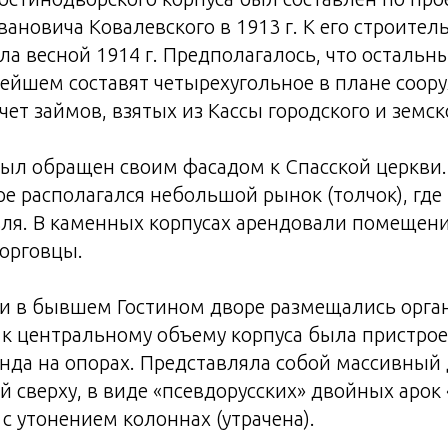
вановича Ковалевского в 1913 г. К его строител
ла весной 1914 г. Предполагалось, что остальны
ейшем составят четырехугольное в плане соору
чет займов, взятых из Кассы городского и земск
ыл обращен своим фасадом к Спасской церкви. 
е располагался небольшой рынок (толчок), где
вля. В каменных корпусах арендовали помещен
орговцы.
и в бывшем Гостином дворе размещались орга
г. к центральному объему корпуса была пристро
нда на опорах. Представляла собой массивный
й сверху, в виде «псевдорусских» двойных арок 
с утонением колоннах (утрачена).