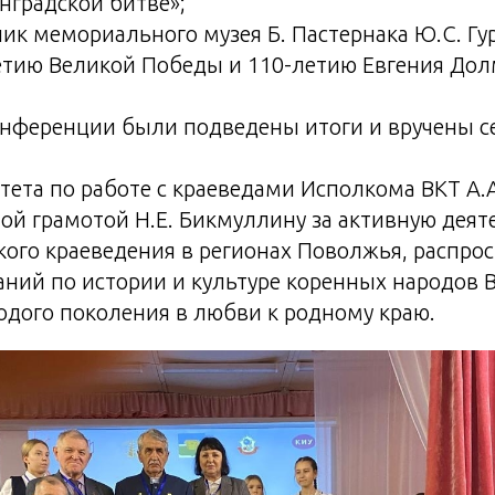
нградской битве»;
ик мемориального музея Б. Пастернака Ю.С. Гу
етию Великой Победы и 110-летию Евгения Долм
онференции были подведены итоги и вручены 
ета по работе с краеведами Исполкома ВКТ А.А
ой грамотой Н.Е. Бикмуллину за активную деят
кого краеведения в регионах Поволжья, распро
ний по истории и культуре коренных народов В
дого поколения в любви к родному краю.