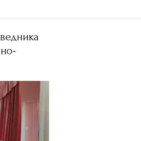
оведника
чно-