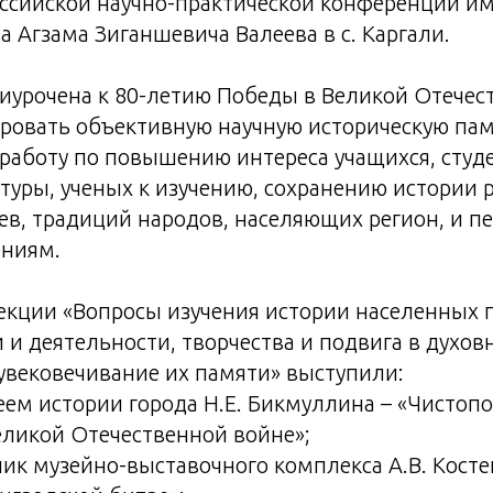
оссийской научно-практической конференции им
а Агзама Зиганшевича Валеева в с. Каргали.
иурочена к 80-летию Победы в Великой Отечес
ровать объективную научную историческую пам
работу по повышению интереса учащихся, студе
туры, ученых к изучению, сохранению истории р
ев, традиций народов, населяющих регион, и пе
ниям.
екции «Вопросы изучения истории населенных 
 и деятельности, творчества и подвига в духов
увековечивание их памяти» выступили:
ем истории города Н.Е. Бикмуллина – «Чистоп
еликой Отечественной войне»;
ик музейно-выставочного комплекса А.В. Косте