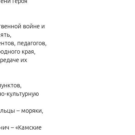
ени Героя
твенной войне и
ять,
нтов, педагогов,
одного края,
редаче их
пунктов,
но-культурную
ольцы – моряки,
нич – «Камские