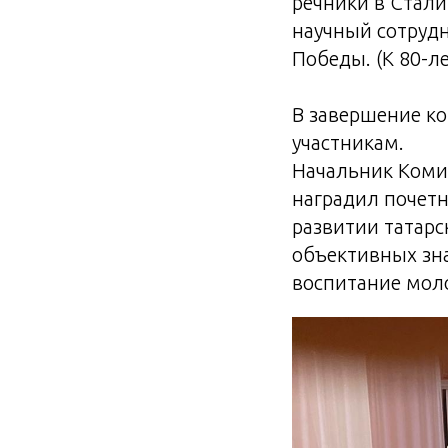
речники в Стали
научный сотрудн
Победы. (К 80-л
В завершение к
участникам.
Начальник Комит
наградил почетн
развитии татарс
объективных зна
воспитание моло