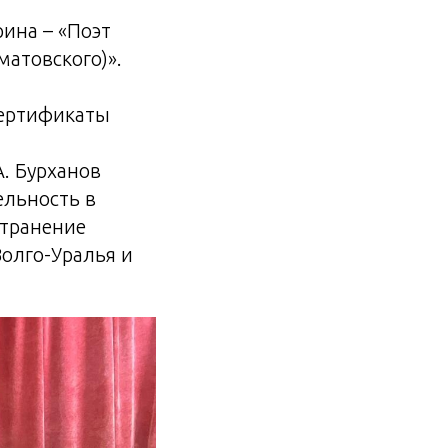
рина – «Поэт
атовского)».
сертификаты
. Бурханов
ельность в
странение
олго-Уралья и