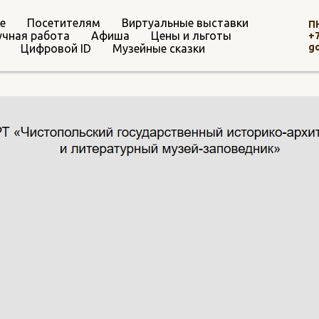
е
Посетителям
Виртуальные выставки
ПН
учная работа
Афиша
Цены и льготы
+7
g
Цифровой ID
Музейные сказки